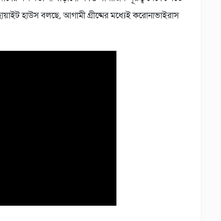
োয়াইট হাউস বলছে, আগামী গ্রীষ্মের মধ্যেই করোনাভাইরাস