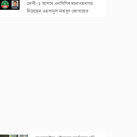
ফেনী-১ আসনে এনসিপির মনোনয়নপত্র
নিয়েছেন এহসানুল মাহবুব জোবায়ের
সোনাগাজীতে প্রতিপক্ষের হামলায় চারজন
আহত
ফেনী জেলাকে চট্টগ্রাম বিভাগে রাখার
দাবিতে মানববন্ধন ও সমাবেশ
নোয়াখালীর সুবর্ণচর চরজুবিলী অলি উল্যা
সরকারি প্রাথমিক বিদ্যালয়ের মাঠ উন্নয়ন
কাজে অনিয়ম
সোনাগাজীতে ৩৫০ ভুয়া মুক্তিযোদ্ধার
গেজেট বাতিলের দাবিতে সংবাদ সম্মেলন
মুজিবুর রহমান নিজকুনজরা ফাজিল
মাদরাসার সহ-সভাপতি নির্বাচিত
ডাকসু নির্বাচনে কে কোন পদে জয়ী হলেন