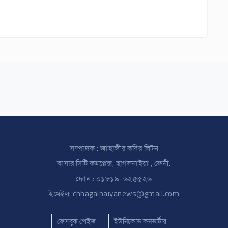
সম্পাদক : জাহাঙ্গীর কবির লিটন
বাসার সিটি কমপ্লেক্স, ছাগলনাইয়া , ফেনী.
ফোন : ০১৮১৯-৬২৫৫২৬
ইমেইল: chhagalnaiyanews@gmail.com
ফেসবুক পেইজ
ইউনিকোড কনভার্টার