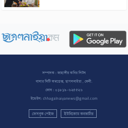
ফেনীতে দৈনিক আমার দেশ পাঠক মেলার ১৯ সদস্য
বিশিষ্ট কমিটি গঠন
ছাগলনাইয়া পৌরসভার বিল্ডিং কন্সট্রাকশন কমিটির
সদস্য মনোনীত হলেন প্রকৌশলী মাঈন উদ্দিন
সম্পাদক : জাহাঙ্গীর কবির লিটন
বাসার সিটি কমপ্লেক্স, ছাগলনাইয়া , ফেনী.
ফোন : ০১৮১৯-৬২৫৫২৬
ইমেইল: chhagalnaiyanews@gmail.com
ফেসবুক পেইজ
ইউনিকোড কনভার্টার