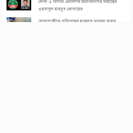
ফেনী-১ আসনে এনসিপির মনোনয়নপত্র নিয়েছেন
এহসানুল মাহবুব জোবায়ের
সোনাগাজীতে প্রতিপক্ষের হামলায় চারজন আহত
ফেনী জেলাকে চট্টগ্রাম বিভাগে রাখার দাবিতে
মানববন্ধন ও সমাবেশ
নোয়াখালীর সুবর্ণচর চরজুবিলী অলি উল্যা সরকারি
প্রাথমিক বিদ্যালয়ের মাঠ উন্নয়ন কাজে অনিয়ম
সোনাগাজীতে ৩৫০ ভুয়া মুক্তিযোদ্ধার গেজেট বাতিলের
দাবিতে সংবাদ সম্মেলন
মুজিবুর রহমান নিজকুনজরা ফাজিল মাদরাসার সহ-
সভাপতি নির্বাচিত
ডাকসু নির্বাচনে কে কোন পদে জয়ী হলেন