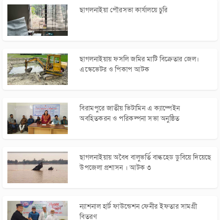
ফেনীতে এনসিপির কেন্দ্রীয় নেতাদের আগমন উপলক্ষে
ছাগলনাইয়া পৌরসভা কার্যালয়ে চুরি
ছাগলনাইয়ায় মত বিনিময় সভা
ছাগলনাইয়ায় অটোরিক্সা চোরচক্রের ৪সদস্যকে
গণপিটুনি দিয়ে পুলিশে সোপর্দ
ছাগলনাইয়ায় ফসলি জমির মাটি বিক্রেতার জেল।
বিজিজেএর কেন্দ্রীয় দপ্তরের বিশ্ব মুক্ত গণমাধ্যম দিবস’
এস্কেভেটর ও পিকাপ আটক
নানা আয়োজনে পালন
ফেনীতে শিয়ালের মাংস বিক্রির দায়ে এক ব্যক্তির
বিরামপুরে জাতীয় ভিটামিন এ ক্যাম্পেইন
৬মাসের জেল
অবহিতকরন ও পরিকল্পনা সভা অনুষ্ঠিত
ছাগলনাইয়ায় স্বেচ্ছাসেবক লীগ সভাপতি গ্রেফতার
ছাগলনাইয়ায় অবৈধ বালুভর্তি বাল্কহেড ডুবিয়ে দিয়েছে
ছাগলনাইয়ায় অবৈধভাবে মাটিকাটার দায়ে ৪ জনের
উপজেলা প্রশাসন । আটক ৩
কারাদন্ড
ছাগলনাইয়ায় মাটিখেকোদের বিরুদ্ধে অভিযান। ২টি
পিকআপ ও ১টি এস্কেভেটর জব্দ
ন্যাশনাল হার্ট ফাউন্ডেশন ফেনীর ইফতার সামগ্রী
বিতরণ