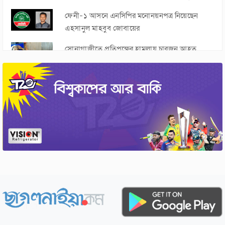
ফেনী-১ আসনে এনসিপির মনোনয়নপত্র নিয়েছেন
এহসানুল মাহবুব জোবায়ের
সোনাগাজীতে প্রতিপক্ষের হামলায় চারজন আহত
ফেনী জেলাকে চট্টগ্রাম বিভাগে রাখার দাবিতে
মানববন্ধন ও সমাবেশ
নোয়াখালীর সুবর্ণচর চরজুবিলী অলি উল্যা সরকারি
প্রাথমিক বিদ্যালয়ের মাঠ উন্নয়ন কাজে অনিয়ম
সোনাগাজীতে ৩৫০ ভুয়া মুক্তিযোদ্ধার গেজেট বাতিলের
দাবিতে সংবাদ সম্মেলন
মুজিবুর রহমান নিজকুনজরা ফাজিল মাদরাসার সহ-
সভাপতি নির্বাচিত
ডাকসু নির্বাচনে কে কোন পদে জয়ী হলেন