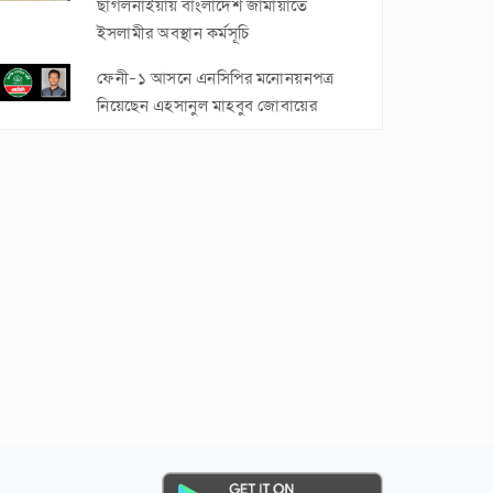
ছাগলনাইয়ায় বাংলাদেশ জামায়াতে
ইসলামীর অবস্থান কর্মসূচি
ফেনী-১ আসনে এনসিপির মনোনয়নপত্র
নিয়েছেন এহসানুল মাহবুব জোবায়ের
সোনাগাজীতে প্রতিপক্ষের হামলায় চারজন
আহত
ফেনী জেলাকে চট্টগ্রাম বিভাগে রাখার
দাবিতে মানববন্ধন ও সমাবেশ
নোয়াখালীর সুবর্ণচর চরজুবিলী অলি উল্যা
সরকারি প্রাথমিক বিদ্যালয়ের মাঠ উন্নয়ন
কাজে অনিয়ম
সোনাগাজীতে ৩৫০ ভুয়া মুক্তিযোদ্ধার
গেজেট বাতিলের দাবিতে সংবাদ সম্মেলন
মুজিবুর রহমান নিজকুনজরা ফাজিল